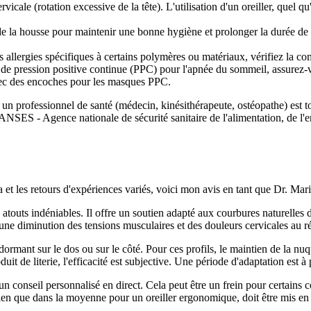
ale (rotation excessive de la tête). L'utilisation d'un oreiller, quel qu'i
la housse pour maintenir une bonne hygiène et prolonger la durée de vie d
allergies spécifiques à certains polymères ou matériaux, vérifiez la co
 de pression positive continue (PPC) pour l'apnée du sommeil, assurez-vo
avec des encoches pour les masques PPC.
un professionnel de santé (médecin, kinésithérapeute, ostéopathe) est to
: ANSES - Agence nationale de sécurité sanitaire de l'alimentation, de l'
a et les retours d'expériences variés, voici mon avis en tant que Dr. Mar
atouts indéniables. Il offre un soutien adapté aux courbures naturelles
ne diminution des tensions musculaires et des douleurs cervicales au rév
ant sur le dos ou sur le côté. Pour ces profils, le maintien de la nuque
t de literie, l'efficacité est subjective. Une période d'adaptation est à
d'un conseil personnalisé en direct. Cela peut être un frein pour certa
 bien que dans la moyenne pour un oreiller ergonomique, doit être mis en