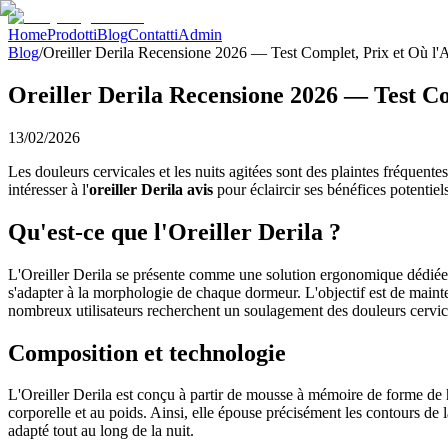
Home
Prodotti
Blog
Contatti
Admin
Blog
/
Oreiller Derila Recensione 2026 — Test Complet, Prix et Où l'
Oreiller Derila Recensione 2026 — Test C
13/02/2026
Les douleurs cervicales et les nuits agitées sont des plaintes fréquente
intéresser à l'
oreiller Derila avis
pour éclaircir ses bénéfices potentiel
Qu'est-ce que l'Oreiller Derila ?
L'Oreiller Derila se présente comme une solution ergonomique dédiée à 
s'adapter à la morphologie de chaque dormeur. L'objectif est de mainte
nombreux utilisateurs recherchent un soulagement des douleurs cervica
Composition et technologie
L'Oreiller Derila est conçu à partir de mousse à mémoire de forme de ha
corporelle et au poids. Ainsi, elle épouse précisément les contours de la
adapté tout au long de la nuit.