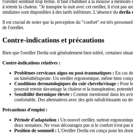
l'oreiller semblait trop ferme. Il faut s'habituer à la mousse à mémo
à retenir la chaleur. "Je transpire la nuit avec cet oreiller, il n'est pa
similaires sont disponibles à des tarifs inférieurs. L'absence du
derila 
Il est crucial de noter que la perception du "confort" est très person
de l'oreiller.
Contre-indications et précautions
Bien que l'oreiller Derila soit généralement bien toléré, certaines sit
Contre-indications relatives :
Problèmes cervicaux aigus ou post-traumatiques :
En cas de 
un kinésithérapeute. Un oreiller ergonomique, même bien conçu, 
Conditions dermatologiques du cuir chevelu/visage :
Pour le
pourrait retenir davantage la chaleur et la transpiration, potenti
Sensibilité thermique élevée :
Comme mentionné dans les avis, l
confortable. Des alternatives avec des gels rafraîchissants ou de
Précautions d'emploi :
Période d'adaptation :
Un nouvel oreiller, surtout ergonomique
deux semaines. Ne vous découragez pas si le confort n'est pas 
Position de sommeil :
L'Oreiller Derila est conçu pour les dorm