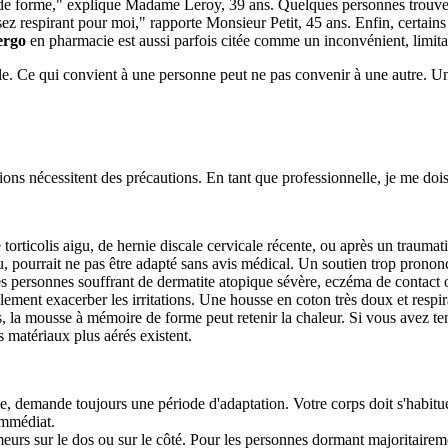
ire de forme," explique Madame Leroy, 39 ans. Quelques personnes trouve
s assez respirant pour moi," rapporte Monsieur Petit, 45 ans. Enfin, certai
ergo
en pharmacie est aussi parfois citée comme un inconvénient, limitant
nelle. Ce qui convient à une personne peut ne pas convenir à une autre.
uations nécessitent des précautions. En tant que professionnelle, je me do
torticolis aigu, de hernie discale cervicale récente, ou après un traumat
pourrait ne pas être adapté sans avis médical. Un soutien trop prononc
s personnes souffrant de dermatite atopique sévère, eczéma de contact 
ellement exacerber les irritations. Une housse en coton très doux et respir
a mousse à mémoire de forme peut retenir la chaleur. Si vous avez tendan
s matériaux plus aérés existent.
, demande toujours une période d'adaptation. Votre corps doit s'habitue
immédiat.
eurs sur le dos ou sur le côté. Pour les personnes dormant majoritairem