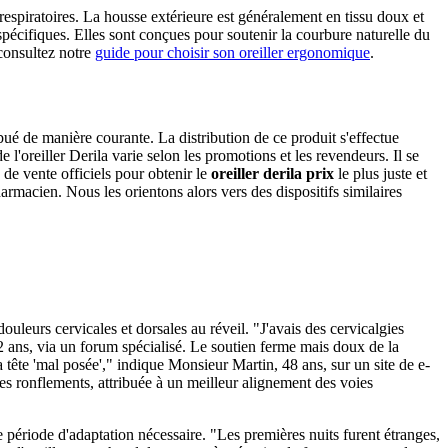
respiratoires. La housse extérieure est généralement en tissu doux et
écifiques. Elles sont conçues pour soutenir la courbure naturelle du
 consultez notre
guide pour choisir son oreiller ergonomique
.
bué de manière courante. La distribution de ce produit s'effectue
l'oreiller Derila varie selon les promotions et les revendeurs. Il se
de vente officiels pour obtenir le
oreiller derila prix
le plus juste et
harmacien. Nous les orientons alors vers des dispositifs similaires
uleurs cervicales et dorsales au réveil. "J'avais des cervicalgies
ans, via un forum spécialisé. Le soutien ferme mais doux de la
 tête 'mal posée'," indique Monsieur Martin, 48 ans, sur un site de e-
s ronflements, attribuée à un meilleur alignement des voies
e période d'adaptation nécessaire. "Les premières nuits furent étranges,