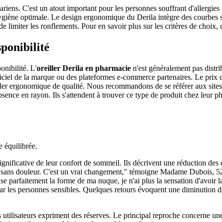
riens. C'est un atout important pour les personnes souffrant d'allergies 
ygiène optimale. Le design ergonomique du Derila intègre des courbes sp
 de limiter les ronflements. Pour en savoir plus sur les critères de choix,
ponibilité
onibilité. L'
oreiller Derila en pharmacie
n'est généralement pas distri
iciel de la marque ou des plateformes e-commerce partenaires. Le prix de 
ler ergonomique de qualité. Nous recommandons de se référer aux sites 
absence en rayon. Ils s'attendent à trouver ce type de produit chez leur p
e équilibrée.
nificative de leur confort de sommeil. Ils décrivent une réduction des do
 sans douleur. C'est un vrai changement," témoigne Madame Dubois, 52 
 parfaitement la forme de ma nuque, je n'ai plus la sensation d'avoir la
r les personnes sensibles. Quelques retours évoquent une diminution de
ns utilisateurs expriment des réserves. Le principal reproche concerne un