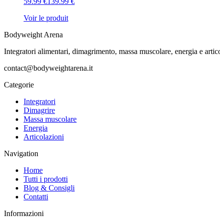
59.99
€
139.99
€
Voir le produit
Bodyweight Arena
Integratori alimentari, dimagrimento, massa muscolare, energia e artico
contact@bodyweightarena.it
Categorie
Integratori
Dimagrire
Massa muscolare
Energia
Articolazioni
Navigation
Home
Tutti i prodotti
Blog & Consigli
Contatti
Informazioni