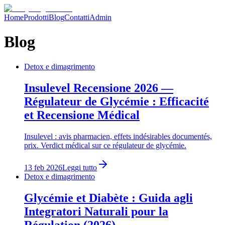
Home
Prodotti
Blog
Contatti
Admin
Blog
Detox e dimagrimento
Insulevel Recensione 2026 —
Régulateur de Glycémie : Efficacité
et Recensione Médical
Insulevel : avis pharmacien, effets indésirables documentés,
prix. Verdict médical sur ce régulateur de glycémie.
13 feb 2026
Leggi tutto
Detox e dimagrimento
Glycémie et Diabète : Guida agli
Integratori Naturali pour la
Régulation (2026)