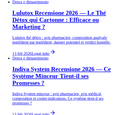
Detox e dimagrimento
Lulutox Recensione 2026 — Le Thé
Détox qui Cartonne : Efficace ou
Marketing ?
Lulutox thé détox : avis pharmacien, composition analysée
ingrédient par ingrédient, danger potentiel et verdict honnête.
13 feb 2026
Leggi tutto
Detox e dimagrimento
Indiva System Recensione 2026 — Ce
Système Minceur Tient-il ses
Promesses ?
Indiva System minceur : avis pharmacien, avis médical,
composition et contre-indications. Ce système tient-il ses
promesses ?
13 feb 2026
Leggi tutto