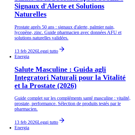
Signaux d'Alerte et Solutions
Naturelles
Prostate après 50 ans : signaux d'alerte, palmier nain,
lycopène, zinc. Guide pharmacien avec données AFU et
solutions naturelles validées.
13 feb 2026
Leggi tutto
Energia
Salute Masculine : Guida agli
Integratori Naturali pour la Vitalité
et la Prostate (2026)
Guide complet sur les compléments santé masculine : vitalité,
prostate, performance. Sélection de produits testés par le
pharmacien.
13 feb 2026
Leggi tutto
Energia