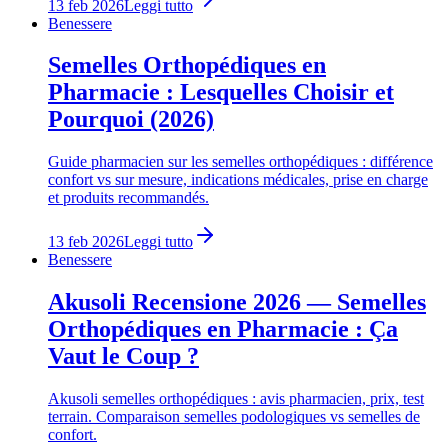
13 feb 2026
Leggi tutto
Benessere
Semelles Orthopédiques en
Pharmacie : Lesquelles Choisir et
Pourquoi (2026)
Guide pharmacien sur les semelles orthopédiques : différence
confort vs sur mesure, indications médicales, prise en charge
et produits recommandés.
13 feb 2026
Leggi tutto
Benessere
Akusoli Recensione 2026 — Semelles
Orthopédiques en Pharmacie : Ça
Vaut le Coup ?
Akusoli semelles orthopédiques : avis pharmacien, prix, test
terrain. Comparaison semelles podologiques vs semelles de
confort.