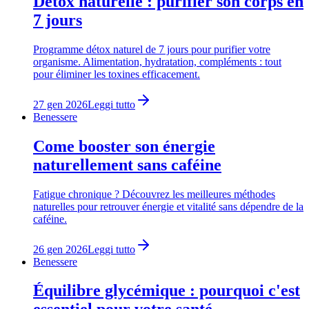
Détox naturelle : purifier son corps en
7 jours
Programme détox naturel de 7 jours pour purifier votre
organisme. Alimentation, hydratation, compléments : tout
pour éliminer les toxines efficacement.
27 gen 2026
Leggi tutto
Benessere
Come booster son énergie
naturellement sans caféine
Fatigue chronique ? Découvrez les meilleures méthodes
naturelles pour retrouver énergie et vitalité sans dépendre de la
caféine.
26 gen 2026
Leggi tutto
Benessere
Équilibre glycémique : pourquoi c'est