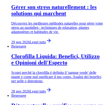
Gérer son stress naturellement : les
solutions qui marchent
Découvrez les meilleures méthodes naturelles pour gérer votre
stress au quotidien : techniques de relaxation, plantes
adaptogènes et habitudes de vie.
29 gen 2026
Leggi tutto
Benessere
Clorofilla Liquida: Benefici, Utilizzo
e Opinioni dell'Esperto
Scopri perché la clorofilla è definita il 'sangue verde' delle
piante e come può purificare il tuo corpo. Analisi dei benefici
per pelle e digestione.
28 gen 2026
Leggi tutto
Benessere