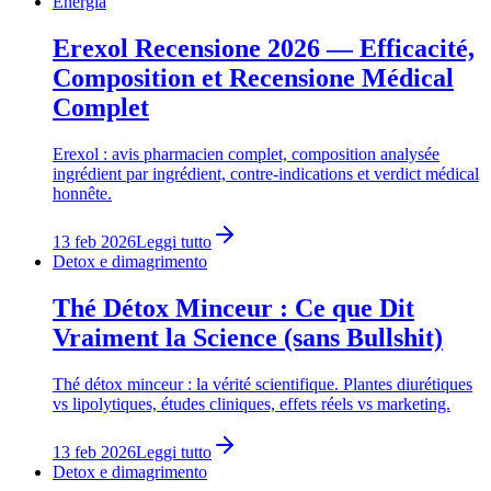
Energia
Erexol Recensione 2026 — Efficacité,
Composition et Recensione Médical
Complet
Erexol : avis pharmacien complet, composition analysée
ingrédient par ingrédient, contre-indications et verdict médical
honnête.
13 feb 2026
Leggi tutto
Detox e dimagrimento
Thé Détox Minceur : Ce que Dit
Vraiment la Science (sans Bullshit)
Thé détox minceur : la vérité scientifique. Plantes diurétiques
vs lipolytiques, études cliniques, effets réels vs marketing.
13 feb 2026
Leggi tutto
Detox e dimagrimento