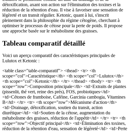
détoxification, axant son action sur l'élimination des toxines et la
réduction de la rétention d'eau. Il vise à favoriser une sensation de
légèreté et un transit régulier. Ketonic, quant à lui, s'inscrit
pleinement dans la philosophie du régime cétogène, cherchant à
optimiser le processus de cétose pour la perte de poids. Il propose
une approche basée sur le métabolisme des graisses.
Tableau comparatif détaillé
Voici un aperçu comparatif des caractéristiques principales de
Lulutox et Ketonic :
<table class="table-comparatif"> <thead> <tr> <th
scope="col">Caractéristique</th> <th scope="col">Lulutox</th>
<th scope="col">Ketonic</th> </tr> </thead> <tbody> <tr> <th
scope="row">Composition principale</th> <td>Extraits de plantes
(pissenlit, thé vert, reine des prés), FOS, probiotiques</td>
<td>Cétones de framboise, Caféine, Garcinia cambogia, Vitamines
B</td> </tr> <tr> <th scope="row">Mécanisme d'action</th>
<td>Drainage, détoxification, soutien du transit, action
diurétique</td> <td>Soutien de la cétose, augmentation du
métabolisme des graisses, réduction de l'appétit</td> </tr> <tr> <th
scope="row">Objectif principal</th> <td>Élimination des toxines,
réduction de la rétention d'eau, sensation de légèreté</td> <td>Perte