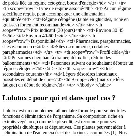
de poids liée au régime cétogène, boost d'énergie</td> </tr> <tr>
<th scope="row">Type de régime associé</th> <td>Aucun régime
spécifique requis, peut accompagner une alimentation
équilibrée</td> <td>Régime cétogène (faible en glucides, riche en
graisses) fortement recommandé</td> </tr> <tr> <th
scope="row">Prix indicatif (30 jours)</th> <td>Environ 30-45
€</td> <td>Environ 40-60 €</td> </tr> <tr> <th
scope="row">Disponibilité</th> <td>Pharmacies, parapharmacies,
sites e-commerce</td> <td>Sites e-commerce, certaines
parapharmacies</td> </tr> <tr> <th scope="row">Profil cible</th>
<td>Personnes cherchant à drainer, détoxifier, réduire les
ballonnements</td> <td>Personnes suivant ou souhaitant débuter un
régime cétogène</td> </tr> <tr> <th scope="row">Effets
secondaires courants</th> <td>Légers désordres intestinaux
possibles en début de cure</td> <td>Grippe céto (maux de tête,
fatigue) en début de régime</td> </tr> </tbody> </table>
Lulutox : pour qui et dans quel cas ?
Lulutox est un complément alimentaire formulé pour soutenir les
fonctions d'élimination de l'organisme. Sa composition riche en
extraits végétaux, comme le pissenlit, est reconnue pour ses
propriétés diurétiques et dépuratives. Ces plantes peuvent aider à
l'élimination de l'eau en excès et des toxines accumulées [1]. Nos