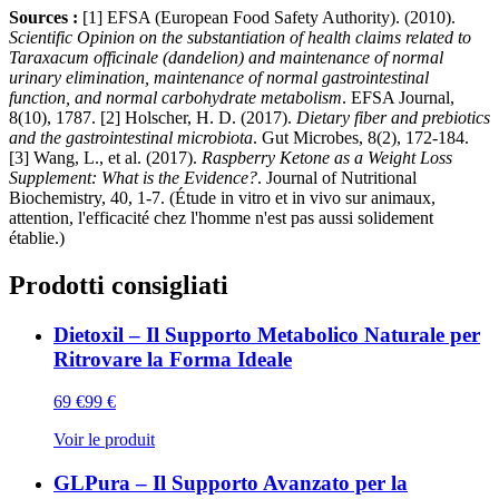
Sources :
[1] EFSA (European Food Safety Authority). (2010).
Scientific Opinion on the substantiation of health claims related to
Taraxacum officinale (dandelion) and maintenance of normal
urinary elimination, maintenance of normal gastrointestinal
function, and normal carbohydrate metabolism
. EFSA Journal,
8(10), 1787. [2] Holscher, H. D. (2017).
Dietary fiber and prebiotics
and the gastrointestinal microbiota
. Gut Microbes, 8(2), 172-184.
[3] Wang, L., et al. (2017).
Raspberry Ketone as a Weight Loss
Supplement: What is the Evidence?
. Journal of Nutritional
Biochemistry, 40, 1-7. (Étude in vitro et in vivo sur animaux,
attention, l'efficacité chez l'homme n'est pas aussi solidement
établie.)
Prodotti consigliati
Dietoxil – Il Supporto Metabolico Naturale per
Ritrovare la Forma Ideale
69
€
99
€
Voir le produit
GLPura – Il Supporto Avanzato per la