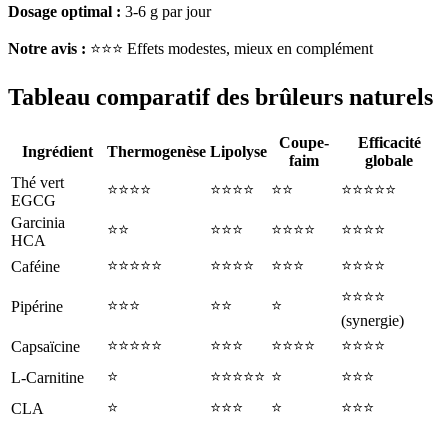
Dosage optimal :
3-6 g par jour
Notre avis :
⭐⭐⭐ Effets modestes, mieux en complément
Tableau comparatif des brûleurs naturels
Coupe-
Efficacité
Ingrédient
Thermogenèse
Lipolyse
faim
globale
Thé vert
⭐⭐⭐⭐
⭐⭐⭐⭐
⭐⭐
⭐⭐⭐⭐⭐
EGCG
Garcinia
⭐⭐
⭐⭐⭐
⭐⭐⭐⭐
⭐⭐⭐⭐
HCA
⭐⭐⭐⭐⭐
⭐⭐⭐⭐
⭐⭐⭐
⭐⭐⭐⭐
Caféine
⭐⭐⭐⭐
⭐⭐⭐
⭐⭐
⭐
Pipérine
(synergie)
⭐⭐⭐⭐⭐
⭐⭐⭐
⭐⭐⭐⭐
⭐⭐⭐⭐
Capsaïcine
⭐
⭐⭐⭐⭐⭐
⭐
⭐⭐⭐
L-Carnitine
⭐
⭐⭐⭐
⭐
⭐⭐⭐
CLA