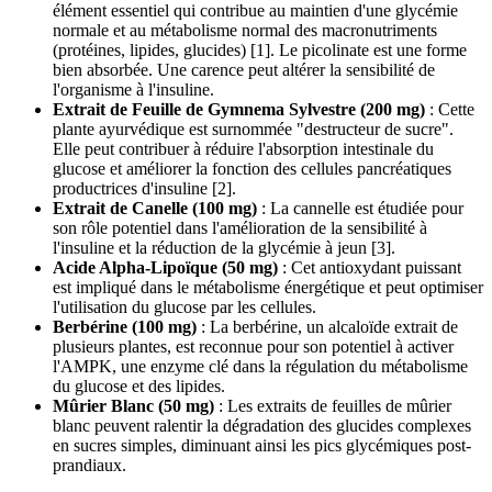
élément essentiel qui contribue au maintien d'une glycémie
normale et au métabolisme normal des macronutriments
(protéines, lipides, glucides) [1]. Le picolinate est une forme
bien absorbée. Une carence peut altérer la sensibilité de
l'organisme à l'insuline.
Extrait de Feuille de Gymnema Sylvestre (200 mg)
: Cette
plante ayurvédique est surnommée "destructeur de sucre".
Elle peut contribuer à réduire l'absorption intestinale du
glucose et améliorer la fonction des cellules pancréatiques
productrices d'insuline [2].
Extrait de Canelle (100 mg)
: La cannelle est étudiée pour
son rôle potentiel dans l'amélioration de la sensibilité à
l'insuline et la réduction de la glycémie à jeun [3].
Acide Alpha-Lipoïque (50 mg)
: Cet antioxydant puissant
est impliqué dans le métabolisme énergétique et peut optimiser
l'utilisation du glucose par les cellules.
Berbérine (100 mg)
: La berbérine, un alcaloïde extrait de
plusieurs plantes, est reconnue pour son potentiel à activer
l'AMPK, une enzyme clé dans la régulation du métabolisme
du glucose et des lipides.
Mûrier Blanc (50 mg)
: Les extraits de feuilles de mûrier
blanc peuvent ralentir la dégradation des glucides complexes
en sucres simples, diminuant ainsi les pics glycémiques post-
prandiaux.