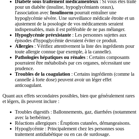
Diabète sous traitement médicamenteux
: Si vous êtes traité
pour un diabète (insuline, hypoglycémiants oraux),
l'association avec
Insulinorm
pourrait entraîner une
hypoglycémie sévère. Une surveillance médicale étroite et un
ajustement de la posologie de vos médicaments seraient
indispensables, mais il est préférable de ne pas mélanger.
Hypoglycémie préexistante
: Les personnes sujettes aux
épisodes d'hypoglycémie devraient éviter ce produit.
Allergies
: Vérifiez attentivement la liste des ingrédients pour
toute allergie connue (par exemple, à la cannelle).
Pathologies hépatiques ou rénales
: Certains composants
pourraient être métabolisés par ces organes, nécessitant une
prudence.
Troubles de la coagulation
: Certains ingrédients (comme la
cannelle à forte dose) peuvent avoir un léger effet
anticoagulant.
Quant aux effets secondaires possibles, bien que généralement rares
et légers, ils peuvent inclure :
Troubles digestifs : Ballonnements, gaz, diarrhées (notamment
avec la berbérine).
Réactions allergiques : Éruptions cutanées, démangeaisons.
Hypoglycémie : Principalement chez les personnes sous
traitement antidiabétique ou en cas de surdosage.