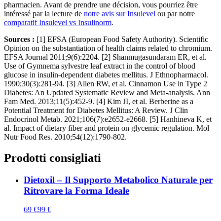
pharmacien. Avant de prendre une décision, vous pourriez être
intéressé par la lecture de
notre avis sur Insulevel
ou par notre
comparatif Insulevel vs Insulinorm
.
Sources :
[1] EFSA (European Food Safety Authority). Scientific
Opinion on the substantiation of health claims related to chromium.
EFSA Journal 2011;9(6):2204. [2] Shanmugasundaram ER, et al.
Use of Gymnema sylvestre leaf extract in the control of blood
glucose in insulin-dependent diabetes mellitus. J Ethnopharmacol.
1990;30(3):281-94. [3] Allen RW, et al. Cinnamon Use in Type 2
Diabetes: An Updated Systematic Review and Meta-analysis. Ann
Fam Med. 2013;11(5):452-9. [4] Kim JI, et al. Berberine as a
Potential Treatment for Diabetes Mellitus: A Review. J Clin
Endocrinol Metab. 2021;106(7):e2652-e2668. [5] Hanhineva K, et
al. Impact of dietary fiber and protein on glycemic regulation. Mol
Nutr Food Res. 2010;54(12):1790-802.
Prodotti consigliati
Dietoxil – Il Supporto Metabolico Naturale per
Ritrovare la Forma Ideale
69
€
99
€